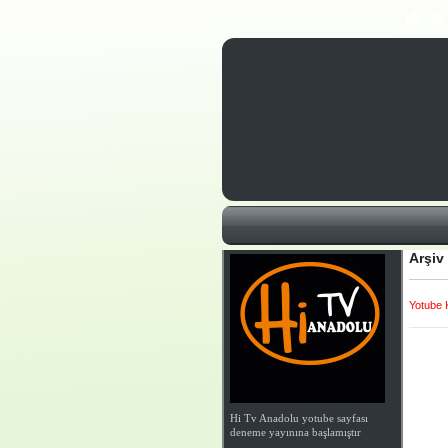
Arşiv
Yotube 
Hi Tv Anadolu yotube sayfası
deneme yayınına başlamıştır