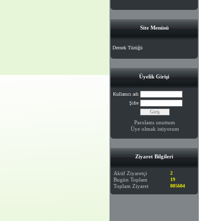
Site Menüsü
Dernek Tüzüğü
Üyelik Girişi
Kullanıcı adı
Şifre
Parolamı unuttum
Üye olmak istiyorum
Ziyaret Bilgileri
Aktif Ziyaretçi
2
Bugün Toplam
19
Toplam Ziyaret
805604