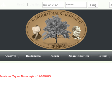
Üye Ol
Üye Girişi
Anasayfa
Hakkımızda
Forum
Ziyaretçi Defteri
İletişim
Kanalımız Yayına Başlamıştır - 17/02/2025